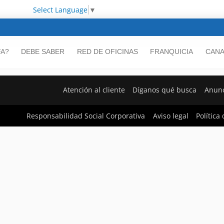
Select Language
▼
FA?
DEBE SABER
RED DE OFICINAS
FRANQUICIA
CANA
Atención al cliente
Díganos qué busca
Anunc
Responsabilidad Social Corporativa
Aviso legal
Política