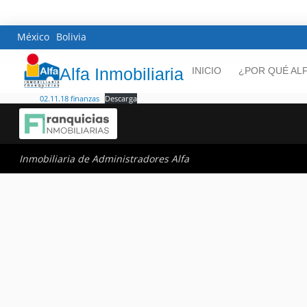
México
Bolivia
Alfa Inmobiliaria
INICIO
¿POR QUÉ AL
02.11.18 finanzas
Descarga
Inmobiliaria de Administradores Alfa