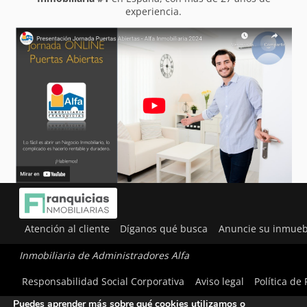
experiencia.
Atención al cliente
Díganos qué busca
Anuncie su inmueb
Inmobiliaria de Administradores Alfa
Utilizamos cookies para ofrecerte la mejor experiencia en
Responsabilidad Social Corporativa
Aviso legal
Política de
nuestra web.
Puedes aprender más sobre qué cookies utilizamos o