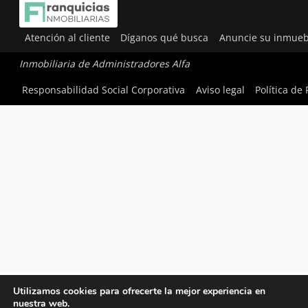
Atención al cliente
Díganos qué busca
Anuncie su inmueb
Inmobiliaria de Administradores Alfa
Responsabilidad Social Corporativa
Aviso legal
Política de
Utilizamos cookies para ofrecerte la mejor experiencia en
nuestra web.