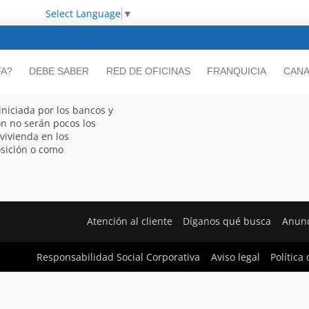
Select Language
▼
FA?
DEBE SABER
RED DE OFICINAS
FRANQUICIA
CANA
iniciada por los bancos y
n no serán pocos los
vivienda en los
sición o como
Atención al cliente
Díganos qué busca
Anunc
Responsabilidad Social Corporativa
Aviso legal
Política