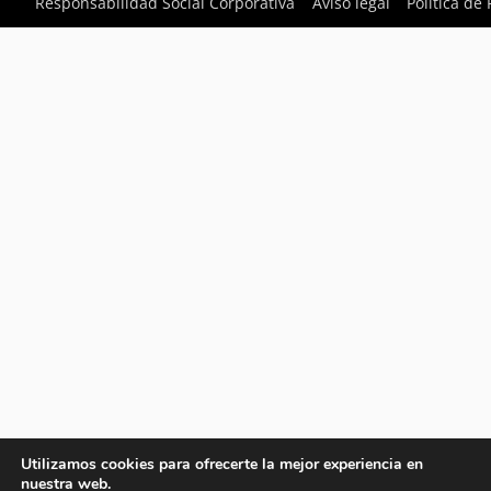
Responsabilidad Social Corporativa
Aviso legal
Política de
Utilizamos cookies para ofrecerte la mejor experiencia en
nuestra web.