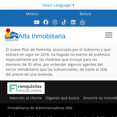
Select Language
▼
México
Bolivia
Alfa Inmobiliaria
El nuevo Plan de Vivienda, anunciado por el Gobierno y que
entrará en vigor en 2018, ha llegado no exento de polémica
especialmente por las medidas que incluye para los
menores de 35 años, por entender algunos agentes del
sector inmobiliario que las subvenciones, de hasta el 20%
del precio de una vivienda.
Atención al cliente
Díganos qué busca
Anuncie su inmueb
Inmobiliaria de Administradores Alfa