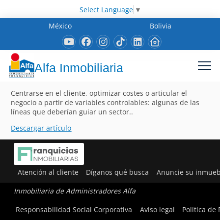
Select Language
▼
México
Bolivia
Alfa Inmobiliaria
Centrarse en el cliente, optimizar costes o articular el
negocio a partir de variables controlables: algunas de las
líneas que deberían guiar un sector..
Descargar artículo
Atención al cliente
Díganos qué busca
Anuncie su inmueb
Inmobiliaria de Administradores Alfa
Responsabilidad Social Corporativa
Aviso legal
Política de