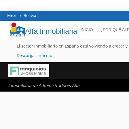
México
Bolivia
Alfa Inmobiliaria
INICIO
¿POR QUÉ AL
El sector inmobiliario en España está volviendo a crecer
Descargar artículo
Inmobiliaria de Administradores Alfa