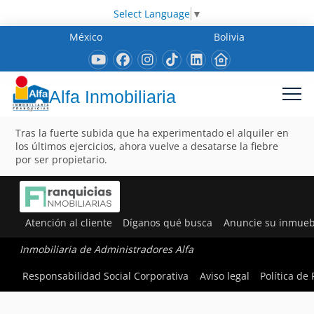
Select Language
▼
México
Bolivia
Alfa Inmobiliaria
Tras la fuerte subida que ha experimentado el alquiler en
los últimos ejercicios, ahora vuelve a desatarse la fiebre
por ser propietario.
Atención al cliente
Díganos qué busca
Anuncie su inmueb
Inmobiliaria de Administradores Alfa
Responsabilidad Social Corporativa
Aviso legal
Política de