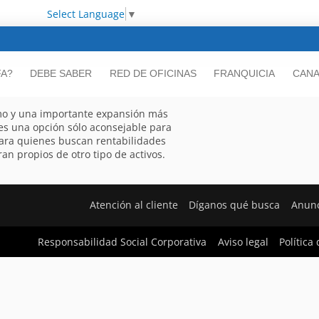
Select Language
▼
FA?
DEBE SABER
RED DE OFICINAS
FRANQUICIA
CANA
mo y una importante expansión más
 es una opción sólo aconsejable para
ara quienes buscan rentabilidades
an propios de otro tipo de activos.
Atención al cliente
Díganos qué busca
Anunc
Responsabilidad Social Corporativa
Aviso legal
Política