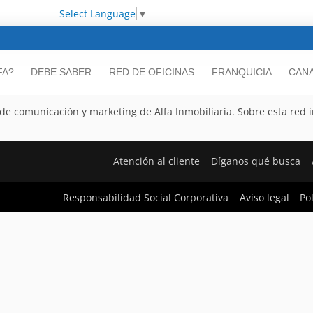
Select Language
▼
FA?
DEBE SABER
RED DE OFICINAS
FRANQUICIA
CANA
e comunicación y marketing de Alfa Inmobiliaria. Sobre esta red inm
Atención al cliente
Díganos qué busca
Responsabilidad Social Corporativa
Aviso legal
Po