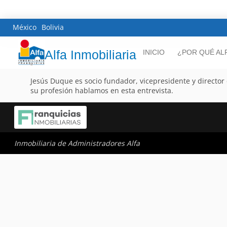
México
Bolivia
Alfa Inmobiliaria
INICIO
¿POR QUÉ AL
Jesús Duque es socio fundador, vicepresidente y director d
su profesión hablamos en esta entrevista.
Inmobiliaria de Administradores Alfa