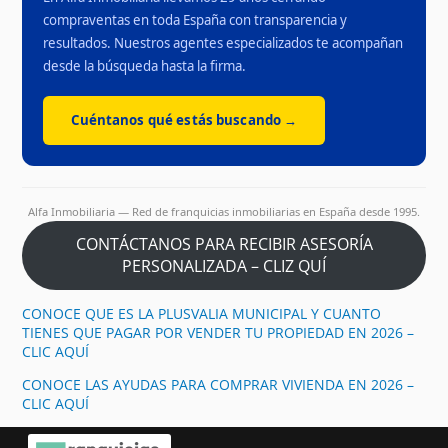
compraventas en toda España con transparencia y
resultados. Nuestros agentes especializados te acompañan
desde la búsqueda hasta la firma.
Cuéntanos qué estás buscando →
Alfa Inmobiliaria — Red de franquicias inmobiliarias en España desde 1995.
CONTÁCTANOS PARA RECIBIR ASESORÍA
PERSONALIZADA – CLIZ QUÍ
CONOCE QUE ES LA PLUSVALIA MUNICIPAL Y CUANTO
TIENES QUE PAGAR POR VENDER TU PROPIEDAD EN 2026 –
CLIC AQUÍ
CONOCE LAS AYUDAS PARA COMPRAR VIVIENDA EN 2026 –
CLIC AQUÍ