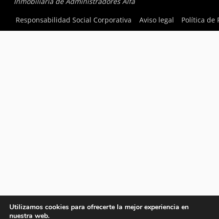
Inmobiliaria de Administradores Alfa
Responsabilidad Social Corporativa
Aviso legal
Política de
Utilizamos cookies para ofrecerte la mejor experiencia en
nuestra web.