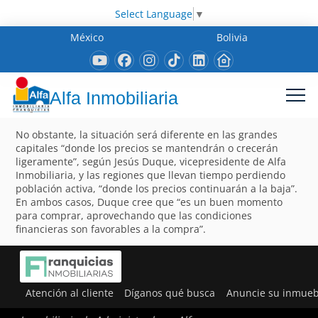
Select Language
▼
México
Bolivia
Alfa Inmobiliaria
No obstante, la situación será diferente en las grandes
capitales “donde los precios se mantendrán o crecerán
ligeramente”, según Jesús Duque, vicepresidente de Alfa
Inmobiliaria, y las regiones que llevan tiempo perdiendo
población activa, “donde los precios continuarán a la baja”.
En ambos casos, Duque cree que “es un buen momento
para comprar, aprovechando que las condiciones
financieras son favorables a la compra”.
Atención al cliente
Díganos qué busca
Anuncie su inmueb