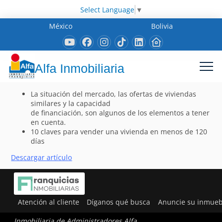
Select Language
▼
México
Bolivia
Alfa Inmobiliaria
La situación del mercado, las ofertas de viviendas
similares y la capacidad
de financiación, son algunos de los elementos a tener
en cuenta.
10 claves para vender una vivienda en menos de 120
días
Descargar artículo
Atención al cliente
Díganos qué busca
Anuncie su inmueb
Inmobiliaria de Administradores Alfa