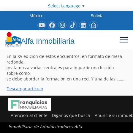
Select Language
▼
México
Bolivia
Alfa Inmobiliaria
En la XV edición de estos encuentros, en formato de mesa
redonda,
invitamos a varias centrales para impartir una lección
sobre como
se debe abordar la formación en una red. Y una de las ……..
Descargar artículo
Atención al cliente
Díganos qué busca
Anuncie su inmueb
Inmobiliaria de Administradores Alfa