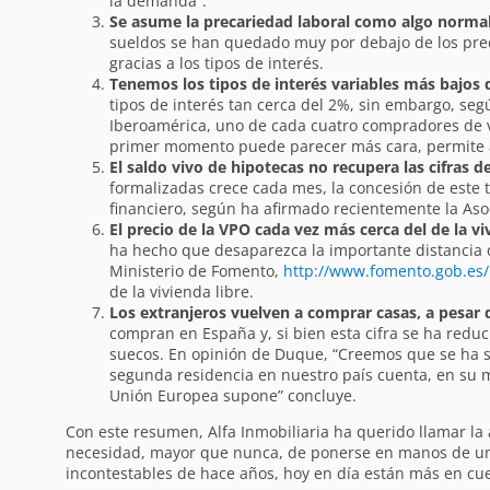
la demanda”.
Se asume la precariedad laboral como algo norma
sueldos se han quedado muy por debajo de los preci
gracias a los tipos de interés.
Tenemos los tipos de interés variables más bajos 
tipos de interés tan cerca del 2%, sin embargo, seg
Iberoamérica, uno de cada cuatro compradores de viv
primer momento puede parecer más cara, permite af
El saldo vivo de hipotecas no recupera las cifras d
formalizadas crece cada mes, la concesión de este 
financiero, según ha afirmado recientemente la Aso
El precio de la VPO cada vez más cerca del de la vi
ha hecho que desaparezca la importante distancia q
Ministerio de Fomento,
http://www.fomento.gob.es
de la vivienda libre.
Los extranjeros vuelven a comprar casas, a pesar d
compran en España y, si bien esta cifra se ha redu
suecos. En opinión de Duque, “Creemos que se ha so
segunda residencia en nuestro país cuenta, en su m
Unión Europea supone” concluye.
Con este resumen, Alfa Inmobiliaria ha querido llamar la 
necesidad, mayor que nunca, de ponerse en manos de un p
incontestables de hace años, hoy en día están más en cu