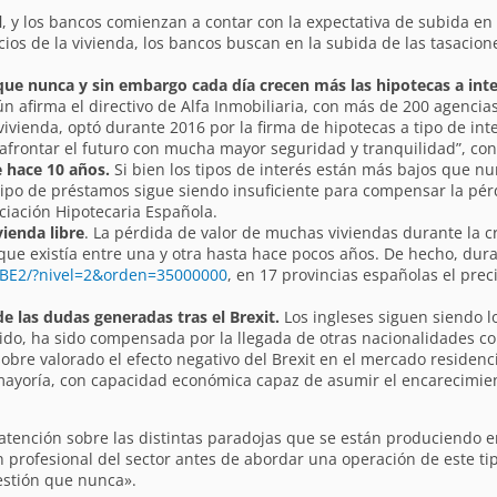
l
, y los bancos comienzan a contar con la expectativa de subida en
os de la vivienda, los bancos buscan en la subida de las tasacion
que nunca y sin embargo cada día crecen más las hipotecas a inter
ún afirma el directivo de Alfa Inmobiliaria, con más de 200 agencia
ienda, optó durante 2016 por la firma de hipotecas a tipo de interé
rontar el futuro con mucha mayor seguridad y tranquilidad”, con
e hace 10 años.
Si bien los tipos de interés están más bajos que n
tipo de préstamos sigue siendo insuficiente para compensar la pér
ciación Hipotecaria Española.
vienda libre
. La pérdida de valor de muchas viviendas durante la cr
ue existía entre una y otra hasta hace pocos años. De hecho, dur
/BE2/?nivel=2&orden=35000000
, en 17 provincias españolas el preci
e las dudas generadas tras el Brexit.
Los ingleses siguen siendo l
cido, ha sido compensada por la llegada de otras nacionalidades c
bre valorado el efecto negativo del Brexit en el mercado residenci
ayoría, con capacidad económica capaz de asumir el encarecimient
atención sobre las distintas paradojas que se están produciendo en
rofesional del sector antes de abordar una operación de este tip
estión que nunca».