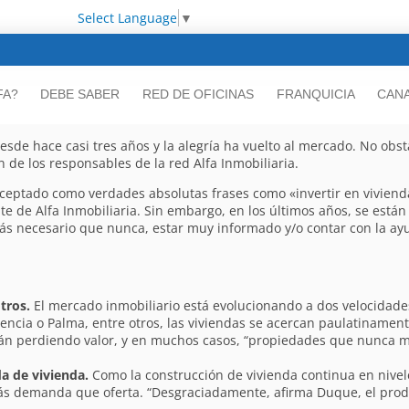
Select Language
▼
FA?
DEBE SABER
RED DE OFICINAS
FRANQUICIA
CANA
sde hace casi tres años y la alegría ha vuelto al mercado. No obsta
n de los responsables de la red Alfa Inmobiliaria.
aceptado como verdades absolutas frases como «invertir en vivienda
ente de Alfa Inmobiliaria. Sin embargo, en los últimos años, se está
ás necesario que nunca, estar muy informado y/o contar con la ayu
tros.
El mercado inmobiliario está evolucionando a dos velocidades
cia o Palma, entre otros, las viviendas se acercan paulatinamente a
án perdiendo valor, y en muchos casos, “propiedades que nunca m
a de vivienda.
Como la construcción de vivienda continua en nivel
ás demanda que oferta. “Desgraciadamente, afirma Duque, el prod