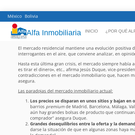
México
Bolivia
Alfa Inmobiliaria
INICIO
¿POR QUÉ AL
El mercado residencial mantiene una evolución positiva de
interrogantes en el aire, que conviene analizar, en opinió
Hasta esta última gran crisis, el mercado siempre había 
es tirar el dinero», etc., afirma Jesús Duque, vice-presid
contradicciones en el mercado inmobiliario que, hacen m
asegura.
Las paradojas del mercado inmobiliario actual:
Los precios se disparan en unos sitios y bajan en o
barrios
premium
de Madrid, Barcelona, Málaga, Valen
aún hay grandes bolsas de producto que continuar
comprador” asegura Duque.
Grandes desequilibrios entre la oferta y la demand
darse la situación de que en algunas zonas haya m