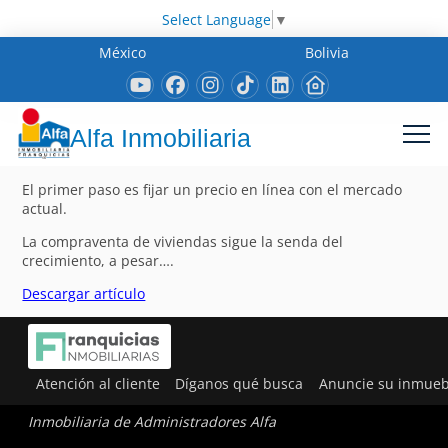
Select Language
▼
México
Bolivia
Alfa Inmobiliaria
El primer paso es fijar un precio en línea con el mercado
actual.
La compraventa de viviendas sigue la senda del
crecimiento, a pesar….
Descargar artículo
Atención al cliente
Díganos qué busca
Anuncie su inmueb
Inmobiliaria de Administradores Alfa