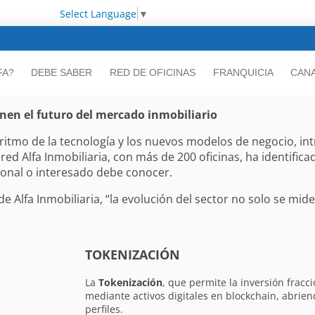
Select Language
▼
FA?
DEBE SABER
RED DE OFICINAS
FRANQUICIA
CANA
inen el futuro del mercado inmobiliario
al ritmo de la tecnología y los nuevos modelos de negocio, 
ed Alfa Inmobiliaria, con más de 200 oficinas, ha identific
sional o interesado debe conocer.
de Alfa Inmobiliaria, “la evolución del sector no solo se mide
TOKENIZACIÓN
La
Tokenización
, que permite la inversión frac
mediante activos digitales en blockchain, abrie
perfiles.