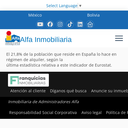
Select Language
▼
México
Bolivia
Alfa Inmobiliaria
El 21,8% de la población que reside en España lo hace en
régimen de alquiler, según la
última estadística relativa a este indicador de Eurostat.
Atención al cliente
Díganos qué busca
Anuncie su inmueb
Inmobiliaria de Administradores Alfa
Responsabilidad Social Corporativa
Aviso legal
Política de