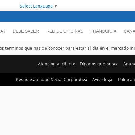
Select Language
▼
FA?
DEBE SABER
RED DE OFICINAS
FRANQUICIA
CANA
los términos que has de conocer para estar al día en el mercado in
Atención al cliente
Díganos qué busca
Anunc
Responsabilidad Social Corporativa
Aviso legal
Política