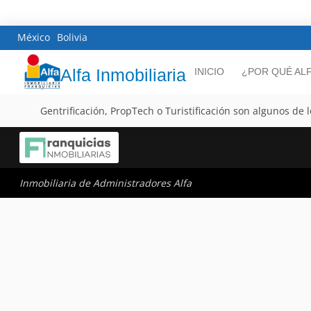
México
Bolivia
Alfa Inmobiliaria
INICIO
¿POR QUÉ AL
Gentrificación, PropTech o Turistificación son algunos de 
Inmobiliaria de Administradores Alfa