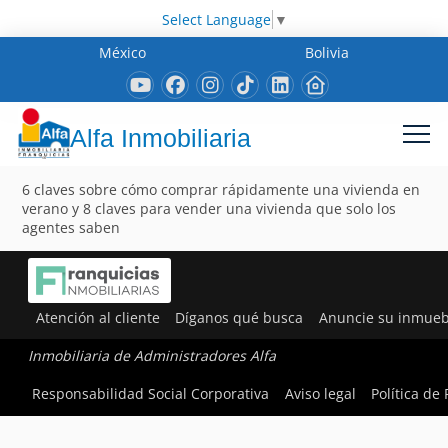
Select Language
▼
México
Bolivia
Alfa Inmobiliaria
6 claves sobre cómo comprar rápidamente una vivienda en
verano y 8 claves para vender una vivienda que solo los
agentes saben
Atención al cliente
Díganos qué busca
Anuncie su inmueb
Inmobiliaria de Administradores Alfa
Responsabilidad Social Corporativa
Aviso legal
Política de